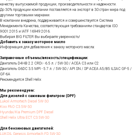
качеству выпускаемой продукции, производительности и надежности.
До 30% продукции компании поставляется на экспорт в 30 стран мира под
другими торговыми марками.
В компании внедрена, поддерживается и совершенствуется Система
Менеджмента Качества, соответствующая требованиям стандартов ISO
9001:2015 и IATF 16949:2016.
Выбирая BIG FILTER Вы выбираете уверенность!
Добавить к заказу моторное масло
Информация для добавления к заказу моторного масла:
Заправочные объемы/вязкость/спецификации:
Двигатель D4HB 2.2 CRDi - 6.5 л. / 5W-30 / ACEA С3 или С2
Двигатель G6DC 3.5 MPI - 5.7 л. / 5W-30 / API SN / SP ACEA A5/B5 ILSAC GF-5 /
GF-6A
Рекомендуется Shell Helix
Мы рекомендуем:
Для дизелей с сажевым фильтром (DPF)
Lukoil Armortech Diesel 5W-30
Kixx PAO C3 5W-30
Hyundai/Kia Premium DPF Diesel
Shell Helix Ultra ECT C3 5W-30
Для бензиновых двигателей:
LUKOIL Genesis Armortech FD 5W-30