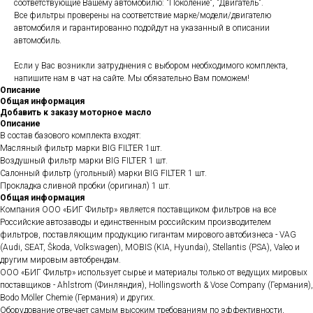
соответствующие Вашему автомобилю: "Поколение", "Двигатель".
Все фильтры проверены на соответствие марке/модели/двигателю
автомобиля и гарантированно подойдут на указанный в описании
автомобиль.
Если у Вас возникли затруднения с выбором необходимого комплекта,
напишите нам в чат на сайте. Мы обязательно Вам поможем!
Описание
Общая информация
Добавить к заказу моторное масло
Описание
В состав базового комплекта входят:
Масляный фильтр марки BIG FILTER 1шт.
Воздушный фильтр марки BIG FILTER 1 шт.
Салонный фильтр (угольный) марки BIG FILTER 1 шт.
Прокладка сливной пробки (оригинал) 1 шт.
Общая информация
Компания ООО «БИГ Фильтр» является поставщиком фильтров на все
Российские автозаводы и единственным российским производителем
фильтров, поставляющим продукцию гигантам мирового автобизнеса - VAG
(Audi, SEAT, Škoda, Volkswagen), MOBIS (KIA, Hyundai), Stellantis (PSA), Valeo и
другим мировым автобрендам.
ООО «БИГ Фильтр» использует сырье и материалы только от ведущих мировых
поставщиков - Ahlstrom (Финляндия), Hollingsworth & Vose Company (Германия),
Bodo Möller Chemie (Германия) и других.
Оборудование отвечает самым высоким требованиям по эффективности,