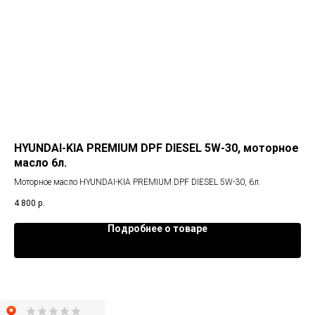
,
HYUNDAI-KIA PREMIUM DPF DIESEL 5W-30, моторное
To
масло 6л.
ма
Моторное масло HYUNDAI-KIA PREMIUM DPF DIESEL 5W-30, 6л.
Мот
син
4 800
р.
5 4
Подробнее о товаре