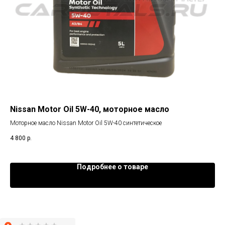
ое
Nissan Motor Oil 5W-40, моторное масло
VA
Моторное масло Nissan Motor Oil 5W-40 синтетическое
Мот
4 800
р.
6 4
Подробнее о товаре