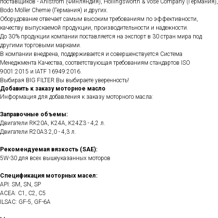
поставщиков - Ahlstrom (Финляндия), Hollingsworth & Vose Company (Германия),
Bodo Möller Chemie (Германия) и других.
Оборудование отвечает самым высоким требованиям по эффективности,
качеству выпускаемой продукции, производительности и надежности.
До 30% продукции компании поставляется на экспорт в 30 стран мира под
другими торговыми марками.
В компании внедрена, поддерживается и совершенствуется Система
Менеджмента Качества, соответствующая требованиям стандартов ISO
9001:2015 и IATF 16949:2016.
Выбирая BIG FILTER Вы выбираете уверенность!
Добавить к заказу моторное масло
Информация для добавления к заказу моторного масла:
Заправочные объемы:
Двигатели RK20A, K24A, K24Z3 - 4,2 л.
Двигатели R20A3 2,0 - 4,3 л.
Рекомендуемая вязкость (SAE):
5W-30 для всех вышеуказанных моторов
Спецификация моторных масел:
API: SM, SN, SP
ACEA: C1, C2, C5
ILSAC: GF-5, GF-6A