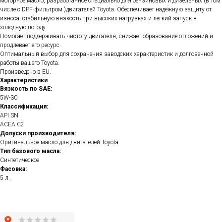
моторное масло, разработанное специально для бензиновых и дизельных (в том
числе с DPF-фильтром )двигателей Toyota. Обеспечивает надёжную защиту от
износа, стабильную вязкость при высоких нагрузках и лёгкий запуск в
холодную погоду.
Помогает поддерживать чистоту двигателя, снижает образование отложений и
продлевает его ресурс.
Оптимальный выбор для сохранения заводских характеристик и долговечной
работы вашего Toyota.
Произведено в EU.
Характеристики
Вязкость по SAE:
5W-30
Классификация:
API SN
ACEA C2
Допуски производителя:
Оригинальное масло для двигателей Toyota
Тип базового масла:
Синтетическое
Фасовка:
5 л.